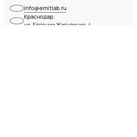
info@emitlab.ru
Краснодар,
ул. Евгении Жигуленко, 4
Посмотреть на карте
Как не слить бюджет? Проверьте
подрядчика
Вам назвали точную цену за 5 минут без
детального ТЗ?
Кому будут принадлежать авторские права
на исходный код?
Что вы будете делать, если ведущий
разработчик проекта уйдет?